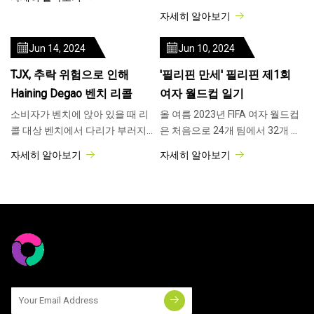
절반 이상 높이였습니다. 반바지
는 잦은 부상 문제로 인해 은퇴할
자세히 알아보기
와 등산화, 낙하산만 착용한 산악
예정이라고 합니다. 어떻게 여기
인
까지 왔나요? Eden Hazard는 엄
Jun 14, 2024
Jun 10, 2024
청난 돈을 이적했습니다.
TJX, 추락 위험으로 인해
'필리핀 만세' 필리핀 제1회
Haining Degao 벤치 리콜
여자 월드컵 일기
소비자가 벤치에 앉아 있을 때 리
올 여름 2023년 FIFA 여자 월드컵
콜 대상 벤치에서 다리가 부러지
은 처음으로 24개 팀에서 32개 팀
거나 분리되어 추락 위험이 있을
으로 확장되었으며, 이러한 성장
자세히 알아보기
자세히 알아보기
수 있습니다. 월요일부터 오전 7
의 일환으로 다음을 포함한 8개국
시부터 오후 6시(중부 표준시)까
이 토너먼트에 데뷔했습니다.
지 833-408-0502로 전화하면 약
10,850 TJX 무료 전화를 받을 수
있습니다.