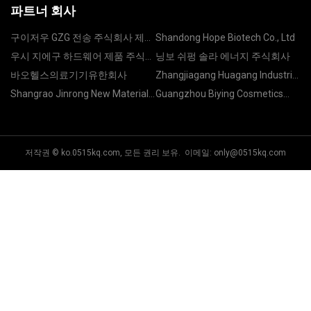
파트너 회사
구이저우 GZG 전송 주식회사 제한
Shandong Hope Biotech Co., Ltd
된
우시 지에구 하드웨어 제품 주식회
닝보 쉬펑 솔라 에너지 주식회사
사 주식회사
바오헬스의료기기유한회사
Zhangjiagang Huagang Industrial
Co.,Ltd.
Shangrao Jinrong New Material
Guangzhou Biying Cosmetics
Technology Co., Ltd.
Co., Ltd.
저작권 © ko.0515kq.com, 모든 권리 보유. 이메일:
only@0515kq.com