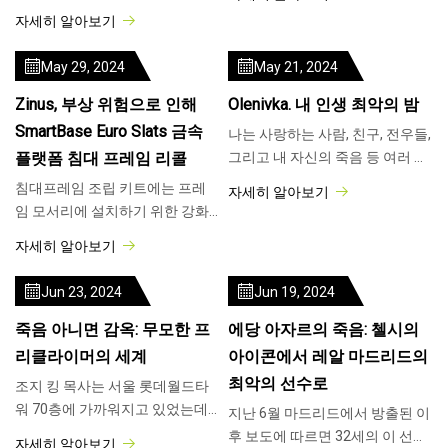
수 있습니다. 월요일부터 오전 7
서 행진하여 서아프리카 국가의
자세히 알아보기
시부터 오후 6시(중부 표준시)까
새 대통령 하에서 치솟는 생활비
지 833-408-0502로 전화하면 약
에 항의하고 정부에 개선을 요구
May 29, 2024
May 21, 2024
10,850
했습니다.
Zinus, 부상 위험으로 인해
Olenivka. 내 인생 최악의 밤
SmartBase Euro Slats 금속
나는 사랑하는 사람, 친구, 전우들,
플랫폼 침대 프레임 리콜
그리고 내 자신의 죽음 등 여러 번
죽음을 경험했습니다. 비행기가
침대프레임 조립 키트에는 프레
자세히 알아보기
건물에 충돌하는 소리를 들을 때
임 모서리에 설치하기 위한 강화
마다 죽음이 가까워지고 있음을
브래킷이 포함되어 있지 않습니
자세히 알아보기
깨닫게 됩니다.
다. 이로 인해 프레임이 무너져 부
상 위험이 발생할 수 있습니다. 약
Jun 23, 2024
Jun 19, 2024
30,400개의 지누스
죽음 아니면 감옥: 무모한 프
에당 아자르의 죽음: 첼시의
리클라이머의 세계
아이콘에서 레알 마드리드의
최악의 선수로
조지 킹 목사는 서울 롯데월드타
워 70층에 가까워지고 있었는데,
지난 6월 마드리드에서 방출된 이
이는 세계 6번째로 높은 빌딩의
후 보도에 따르면 32세의 이 선수
자세히 알아보기